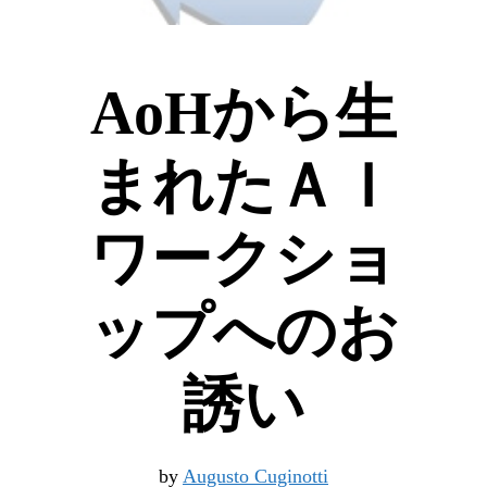
AoHから生
まれたＡＩ
ワークショ
ップへのお
誘い
by
Augusto Cuginotti