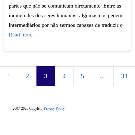
partes que não se comunicam diretamente. Entre as
inquietudes dos seres humanos, algumas nos pedem
intermediários por não sermos capazes de traduzir o
Read more...
Posts navigation
1
2
3
4
5
…
31
2007-2026 Copyleft |
Privacy Policy