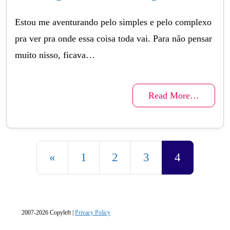
Estou me aventurando pelo simples e pelo complexo
pra ver pra onde essa coisa toda vai. Para não pensar
muito nisso, ficava…
Read More…
Posts navigation
«
1
2
3
4
2007-2026 Copyleft |
Privacy Policy